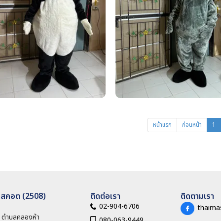
หน้าแรก
ก่อนหน้า
1
าสคอต (2508)
ติดต่อเรา
ติดตามเรา
02-904-6706
thaima
1 ตำบลคลองห้า

080-063-9449